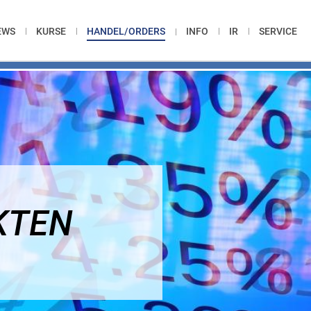
EWS
KURSE
HANDEL/ORDERS
INFO
IR
SERVICE
KTEN