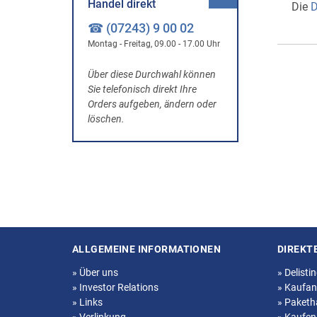
Handel direkt
Die
D
☎ (07243) 9 00 02
Montag - Freitag, 09.00 - 17.00 Uhr
Über diese Durchwahl können
Sie telefonisch direkt Ihre
Orders aufgeben, ändern oder
löschen.
ALLGEMEINE INFORMATIONEN
DIREKT
Seitenstruktur
»
Über uns
»
Delisti
»
Investor Relations
»
Kaufan
»
Links
»
Paketh