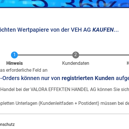
öchten Wertpapiere von der VEH AG
KAUFEN
...
Aktuell
Hinweis
Kundendaten
as erforderliche Feld an
e-Orders können nur von
registrierten Kunden
aufg
 Handel bei der VALORA EFFEKTEN HANDEL AG können Sie sic
pletten Unterlagen (Kundenleitfaden + Postident) müssen bei de
enschutz