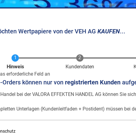
öchten Wertpapiere von der VEH AG
KAUFEN
...
Aktuell
Hinweis
Kundendaten
as erforderliche Feld an
e-Orders können nur von
registrierten Kunden
aufg
 Handel bei der VALORA EFFEKTEN HANDEL AG können Sie sic
pletten Unterlagen (Kundenleitfaden + Postident) müssen bei de
enschutz