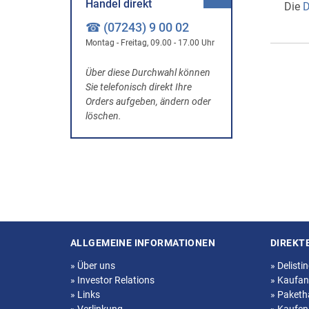
Handel direkt
Die
D
☎ (07243) 9 00 02
Montag - Freitag, 09.00 - 17.00 Uhr
Über diese Durchwahl können
Sie telefonisch direkt Ihre
Orders aufgeben, ändern oder
löschen.
ALLGEMEINE INFORMATIONEN
DIREKT
Seitenstruktur
»
Über uns
»
Delisti
»
Investor Relations
»
Kaufan
»
Links
»
Paketh