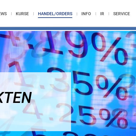
EWS
KURSE
HANDEL/ORDERS
INFO
IR
SERVICE
KTEN