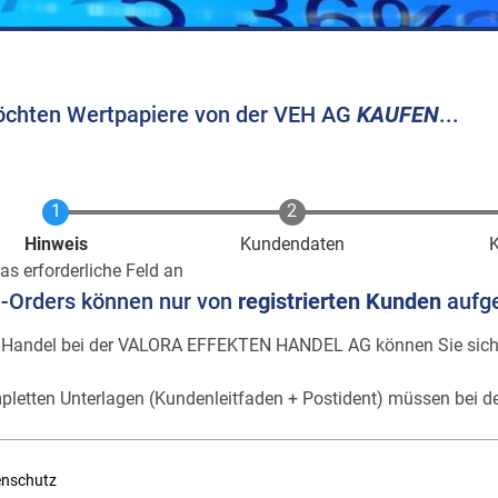
öchten Wertpapiere von der VEH AG
KAUFEN
...
Aktuell
Hinweis
Kundendaten
as erforderliche Feld an
e-Orders können nur von
registrierten Kunden
aufg
 Handel bei der VALORA EFFEKTEN HANDEL AG können Sie sic
pletten Unterlagen (Kundenleitfaden + Postident) müssen bei de
enschutz