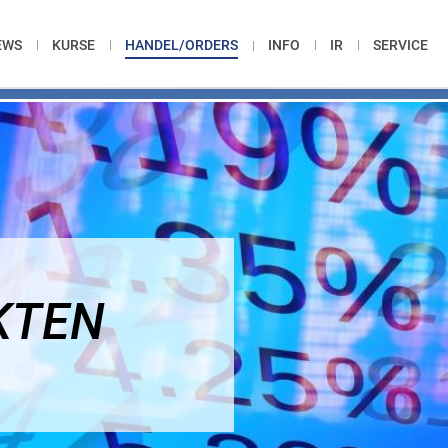
EWS
KURSE
HANDEL/ORDERS
INFO
IR
SERVICE
KTEN