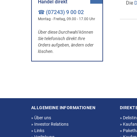
Handel direkt
Die
D
☎ (07243) 9 00 02
Montag - Freitag, 09.00 - 17.00 Uhr
Über diese Durchwahl können
Sie telefonisch direkt Ihre
Orders aufgeben, ändern oder
löschen.
ALLGEMEINE INFORMATIONEN
DIREKT
Seitenstruktur
»
Über uns
»
Delisti
»
Investor Relations
»
Kaufan
»
Links
»
Paketh