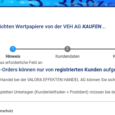
öchten Wertpapiere von der VEH AG
KAUFEN
...
Aktuell
Hinweis
Kundendaten
as erforderliche Feld an
e-Orders können nur von
registrierten Kunden
aufg
 Handel bei der VALORA EFFEKTEN HANDEL AG können Sie sic
pletten Unterlagen (Kundenleitfaden + Postident) müssen bei de
enschutz