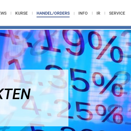
EWS
KURSE
HANDEL/ORDERS
INFO
IR
SERVICE
KTEN