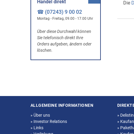
Handel direkt
Die
D
☎ (07243) 9 00 02
Montag - Freitag, 09.00 - 17.00 Uhr
Über diese Durchwahl können
Sie telefonisch direkt Ihre
Orders aufgeben, ändern oder
löschen.
ALLGEMEINE INFORMATIONEN
DIREKT
Seitenstruktur
»
Über uns
»
Delisti
»
Investor Relations
»
Kaufan
»
Links
»
Paketh