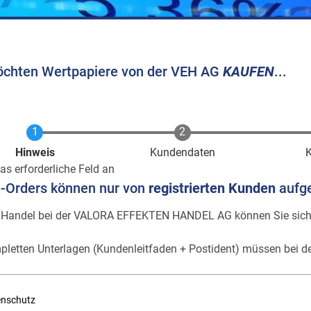
öchten Wertpapiere von der VEH AG
KAUFEN
...
Aktuell
Hinweis
Kundendaten
as erforderliche Feld an
e-Orders können nur von
registrierten Kunden
aufg
 Handel bei der VALORA EFFEKTEN HANDEL AG können Sie sic
pletten Unterlagen (Kundenleitfaden + Postident) müssen bei de
enschutz