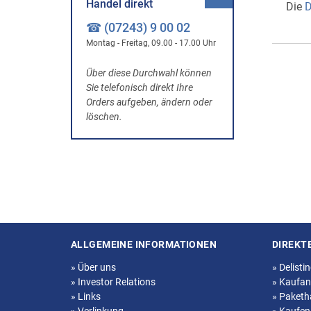
Handel direkt
Die
D
☎ (07243) 9 00 02
Montag - Freitag, 09.00 - 17.00 Uhr
Über diese Durchwahl können
Sie telefonisch direkt Ihre
Orders aufgeben, ändern oder
löschen.
ALLGEMEINE INFORMATIONEN
DIREKT
Seitenstruktur
»
Über uns
»
Delisti
»
Investor Relations
»
Kaufan
»
Links
»
Paketh