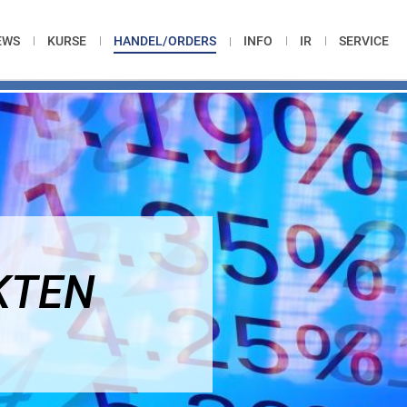
EWS
KURSE
HANDEL/ORDERS
INFO
IR
SERVICE
KTEN