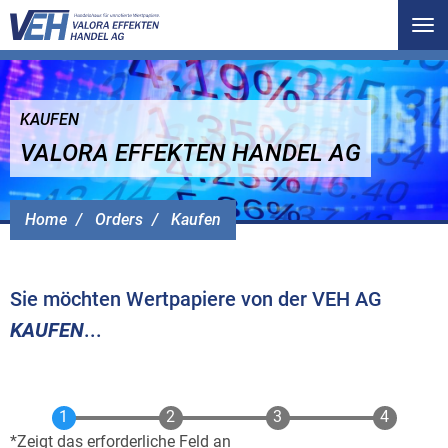
Tog
nav
KAUFEN
VALORA EFFEKTEN HANDEL AG
Home
Orders
Kaufen
Sie möchten Wertpapiere von der VEH AG
KAUFEN
...
Zeigt das erforderliche Feld an