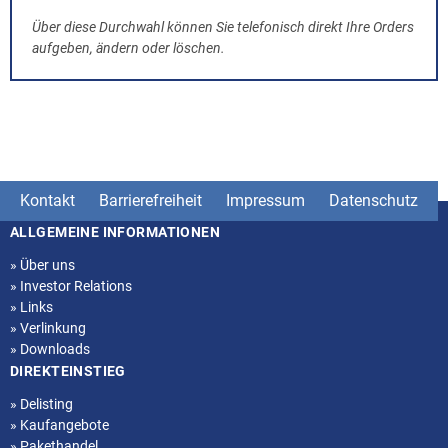
Über diese Durchwahl können Sie telefonisch direkt Ihre Orders
aufgeben, ändern oder löschen.
Kontakt
Barrierefreiheit
Impressum
Datenschutz
ALLGEMEINE INFORMATIONEN
Seitenstruktur
»
Über uns
»
Investor Relations
»
Links
»
Verlinkung
»
Downloads
DIREKTEINSTIEG
»
Delisting
»
Kaufangebote
»
Pakethandel