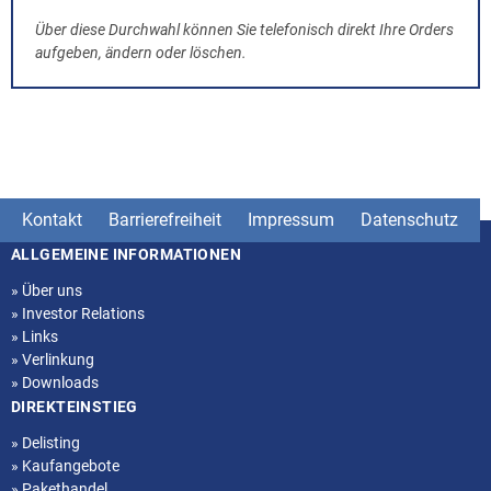
Über diese Durchwahl können Sie telefonisch direkt Ihre Orders
aufgeben, ändern oder löschen.
Kontakt
Barrierefreiheit
Impressum
Datenschutz
ALLGEMEINE INFORMATIONEN
Seitenstruktur
»
Über uns
»
Investor Relations
»
Links
»
Verlinkung
»
Downloads
DIREKTEINSTIEG
»
Delisting
»
Kaufangebote
»
Pakethandel