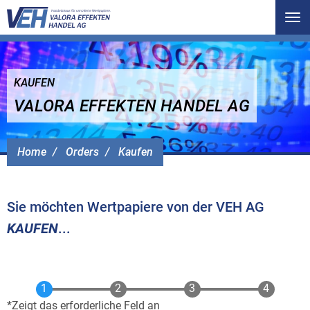
Tog
nav
KAUFEN
VALORA EFFEKTEN HANDEL AG
Home
Orders
Kaufen
Sie möchten Wertpapiere von der VEH AG
KAUFEN
...
Zeigt das erforderliche Feld an