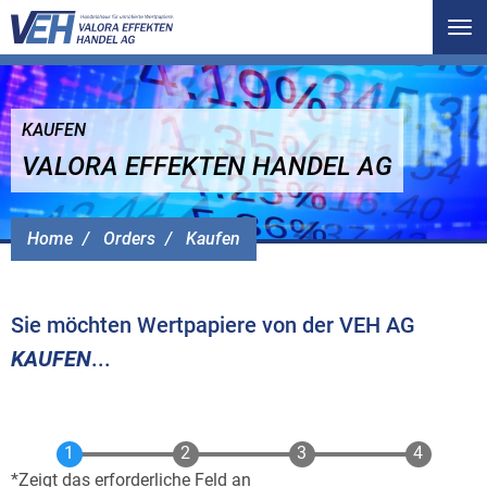
Tog
nav
KAUFEN
VALORA EFFEKTEN HANDEL AG
Home
Orders
Kaufen
Sie möchten Wertpapiere von der VEH AG
KAUFEN
...
Zeigt das erforderliche Feld an