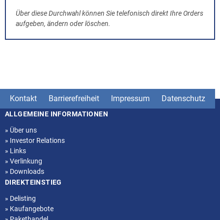
Über diese Durchwahl können Sie telefonisch direkt Ihre Orders
aufgeben, ändern oder löschen.
Kontakt
Barrierefreiheit
Impressum
Datenschutz
ALLGEMEINE INFORMATIONEN
Seitenstruktur
»
Über uns
»
Investor Relations
»
Links
»
Verlinkung
»
Downloads
DIREKTEINSTIEG
»
Delisting
»
Kaufangebote
»
Pakethandel