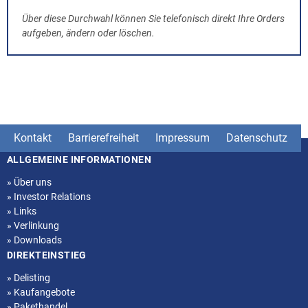
Über diese Durchwahl können Sie telefonisch direkt Ihre Orders
aufgeben, ändern oder löschen.
Kontakt
Barrierefreiheit
Impressum
Datenschutz
ALLGEMEINE INFORMATIONEN
Seitenstruktur
»
Über uns
»
Investor Relations
»
Links
»
Verlinkung
»
Downloads
DIREKTEINSTIEG
»
Delisting
»
Kaufangebote
»
Pakethandel