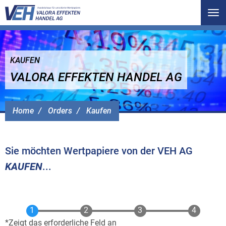
Tog
nav
KAUFEN
VALORA EFFEKTEN HANDEL AG
Home
Orders
Kaufen
Sie möchten Wertpapiere von der VEH AG
KAUFEN
...
Zeigt das erforderliche Feld an