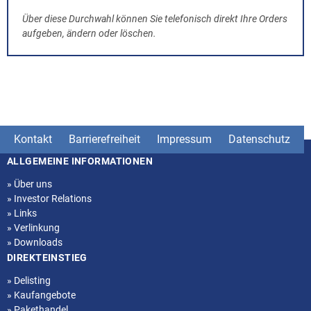
Über diese Durchwahl können Sie telefonisch direkt Ihre Orders
aufgeben, ändern oder löschen.
Kontakt
Barrierefreiheit
Impressum
Datenschutz
ALLGEMEINE INFORMATIONEN
Seitenstruktur
»
Über uns
»
Investor Relations
»
Links
»
Verlinkung
»
Downloads
DIREKTEINSTIEG
»
Delisting
»
Kaufangebote
»
Pakethandel