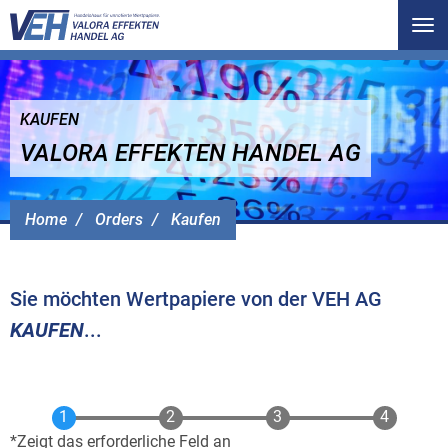
Tog
nav
KAUFEN
VALORA EFFEKTEN HANDEL AG
Home
Orders
Kaufen
Sie möchten Wertpapiere von der VEH AG
KAUFEN
...
Zeigt das erforderliche Feld an