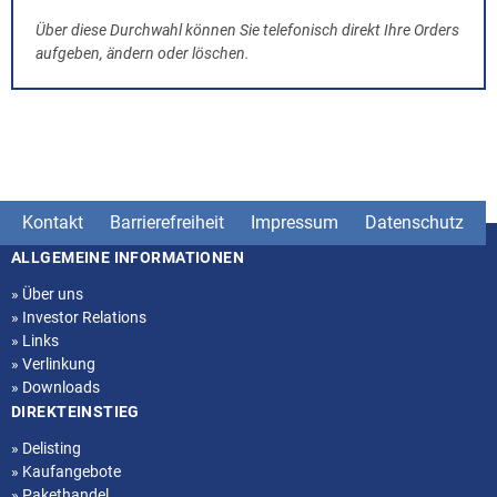
Über diese Durchwahl können Sie telefonisch direkt Ihre Orders
aufgeben, ändern oder löschen.
Kontakt
Barrierefreiheit
Impressum
Datenschutz
ALLGEMEINE INFORMATIONEN
Seitenstruktur
»
Über uns
»
Investor Relations
»
Links
»
Verlinkung
»
Downloads
DIREKTEINSTIEG
»
Delisting
»
Kaufangebote
»
Pakethandel