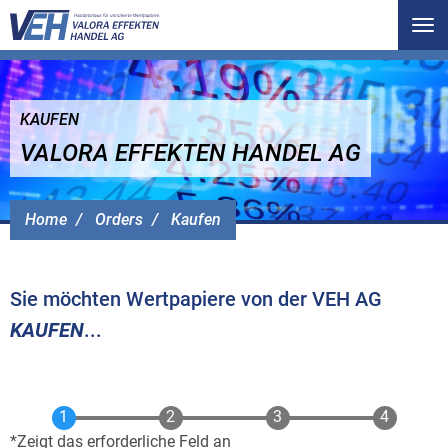
Tog
nav
KAUFEN
VALORA EFFEKTEN HANDEL AG
Home
Orders
Kaufen
Sie möchten Wertpapiere von der VEH AG
KAUFEN
...
Zeigt das erforderliche Feld an