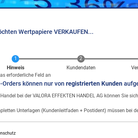
öchten Wertpapiere VERKAUFEN...
Aktuell
Hinweis
Kundendaten
Ve
as erforderliche Feld an
e-Orders können nur von
registrierten Kunden
aufg
 Handel bei der VALORA EFFEKTEN HANDEL AG können Sie sic
pletten Unterlagen (Kundenleitfaden + Postident) müssen bei de
enschutz