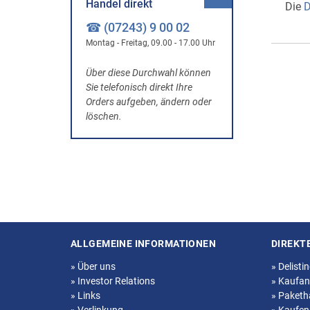
Handel direkt
Die
D
☎ (07243) 9 00 02
Montag - Freitag, 09.00 - 17.00 Uhr
Über diese Durchwahl können
Sie telefonisch direkt Ihre
Orders aufgeben, ändern oder
löschen.
ALLGEMEINE INFORMATIONEN
DIREKT
Seitenstruktur
»
Über uns
»
Delisti
»
Investor Relations
»
Kaufan
»
Links
»
Paketh