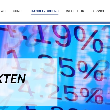
EWS
KURSE
HANDEL/ORDERS
INFO
IR
SERVICE
KTEN