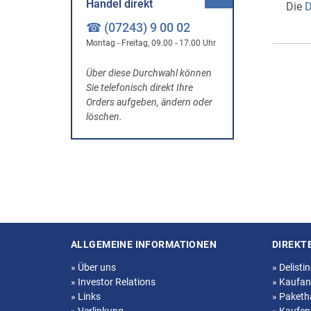
Handel direkt
Die
D
☎ (07243) 9 00 02
Montag - Freitag, 09.00 - 17.00 Uhr
Über diese Durchwahl können
Sie telefonisch direkt Ihre
Orders aufgeben, ändern oder
löschen.
ALLGEMEINE INFORMATIONEN
DIREKT
Seitenstruktur
»
Über uns
»
Delisti
»
Investor Relations
»
Kaufan
»
Links
»
Paketh