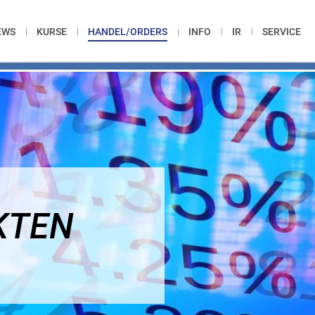
EWS
KURSE
HANDEL/ORDERS
INFO
IR
SERVICE
KTEN