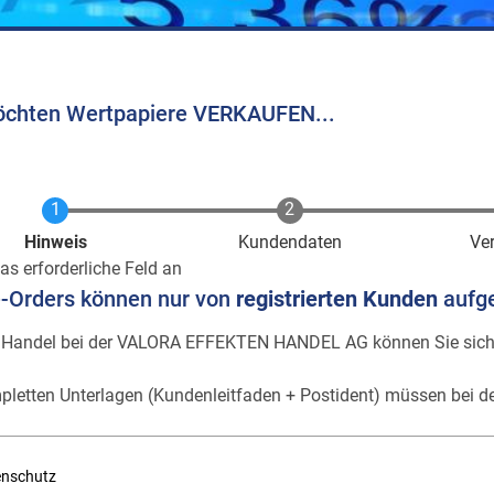
öchten Wertpapiere VERKAUFEN...
Aktuell
Hinweis
Kundendaten
Ve
as erforderliche Feld an
e-Orders können nur von
registrierten Kunden
aufg
 Handel bei der VALORA EFFEKTEN HANDEL AG können Sie sic
pletten Unterlagen (Kundenleitfaden + Postident) müssen bei de
enschutz