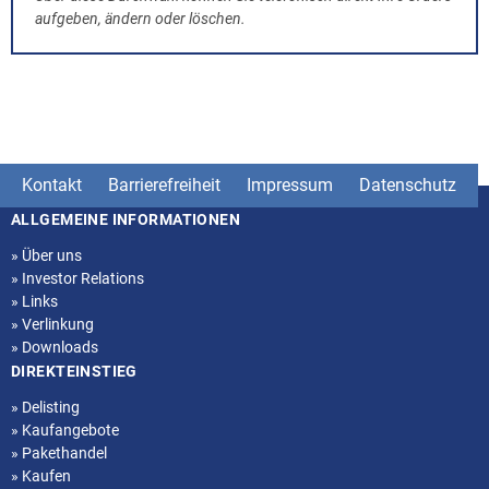
aufgeben, ändern oder löschen.
Kontakt
Barrierefreiheit
Impressum
Datenschutz
ALLGEMEINE INFORMATIONEN
Seitenstruktur
»
Über uns
»
Investor Relations
»
Links
»
Verlinkung
»
Downloads
DIREKTEINSTIEG
»
Delisting
»
Kaufangebote
»
Pakethandel
»
Kaufen