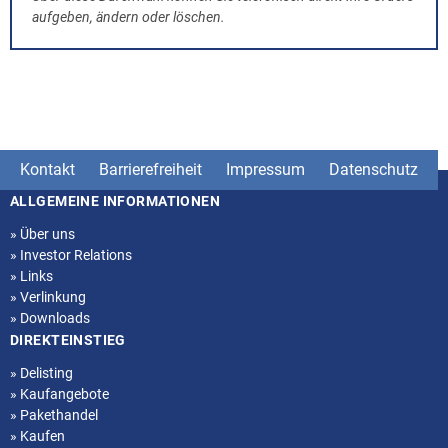
aufgeben, ändern oder löschen.
Kontakt
Barrierefreiheit
Impressum
Datenschutz
ALLGEMEINE INFORMATIONEN
Seitenstruktur
»
Über uns
»
Investor Relations
»
Links
»
Verlinkung
»
Downloads
DIREKTEINSTIEG
»
Delisting
»
Kaufangebote
»
Pakethandel
»
Kaufen