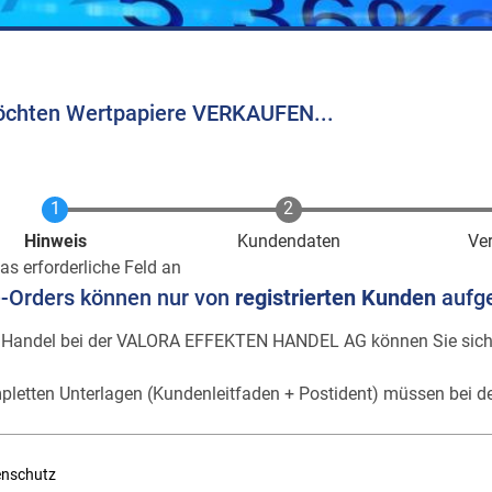
öchten Wertpapiere VERKAUFEN...
Aktuell
Hinweis
Kundendaten
Ve
as erforderliche Feld an
e-Orders können nur von
registrierten Kunden
aufg
 Handel bei der VALORA EFFEKTEN HANDEL AG können Sie sic
pletten Unterlagen (Kundenleitfaden + Postident) müssen bei de
enschutz