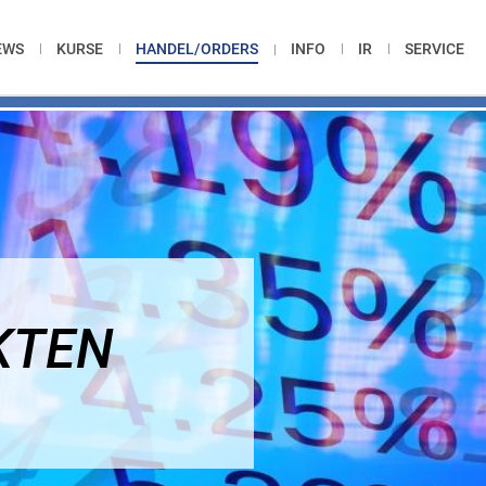
EWS
KURSE
HANDEL/ORDERS
INFO
IR
SERVICE
KTEN