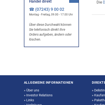
Handel direkt
Die
D
☎ (07243) 9 00 02
Montag - Freitag, 09.00 - 17.00 Uhr
Über diese Durchwahl können
Sie telefonisch direkt Ihre
Orders aufgeben, ändern oder
löschen.
ALLGEMEINE INFORMATIONEN
DIREKT
Seitenstruktur
»
Über uns
»
Delisti
»
Investor Relations
»
Kaufan
»
Links
»
Paketh