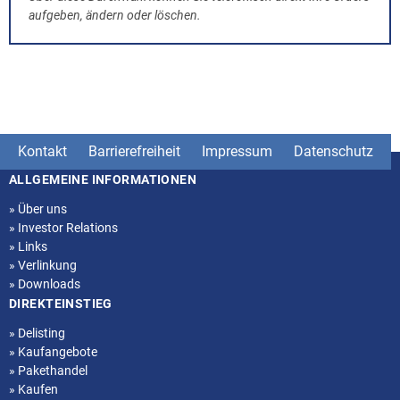
aufgeben, ändern oder löschen.
Kontakt
Barrierefreiheit
Impressum
Datenschutz
ALLGEMEINE INFORMATIONEN
Seitenstruktur
»
Über uns
»
Investor Relations
»
Links
»
Verlinkung
»
Downloads
DIREKTEINSTIEG
»
Delisting
»
Kaufangebote
»
Pakethandel
»
Kaufen