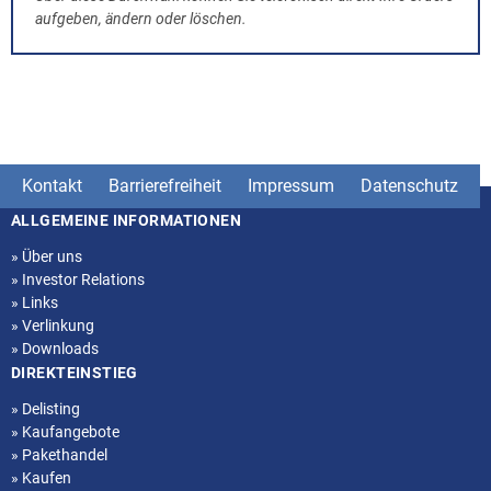
aufgeben, ändern oder löschen.
Kontakt
Barrierefreiheit
Impressum
Datenschutz
ALLGEMEINE INFORMATIONEN
Seitenstruktur
»
Über uns
»
Investor Relations
»
Links
»
Verlinkung
»
Downloads
DIREKTEINSTIEG
»
Delisting
»
Kaufangebote
»
Pakethandel
»
Kaufen