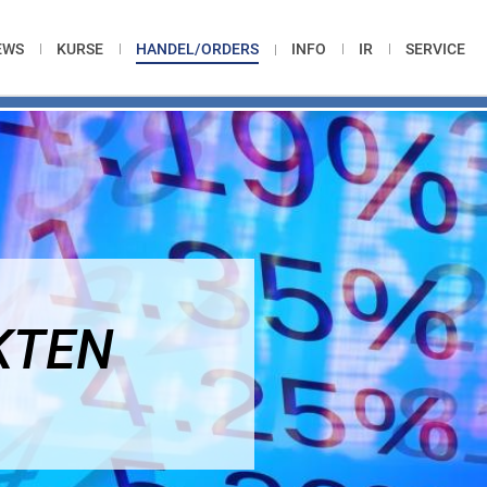
EWS
KURSE
HANDEL/ORDERS
INFO
IR
SERVICE
KTEN