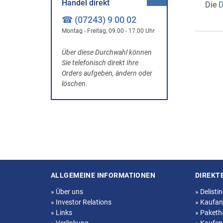
Handel direkt
Die
D
☎ (07243) 9 00 02
Montag - Freitag, 09.00 - 17.00 Uhr
Über diese Durchwahl können
Sie telefonisch direkt Ihre
Orders aufgeben, ändern oder
löschen.
ALLGEMEINE INFORMATIONEN
DIREKT
Seitenstruktur
»
Über uns
»
Delisti
»
Investor Relations
»
Kaufan
»
Links
»
Paketh