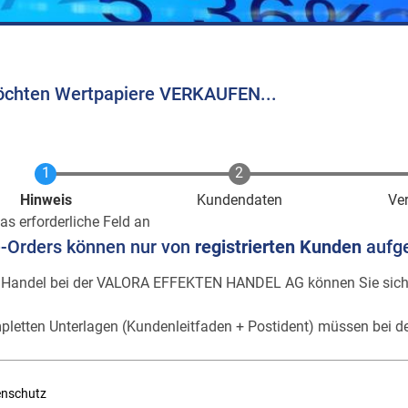
öchten Wertpapiere VERKAUFEN...
Aktuell
Hinweis
Kundendaten
Ve
as erforderliche Feld an
e-Orders können nur von
registrierten Kunden
aufg
 Handel bei der VALORA EFFEKTEN HANDEL AG können Sie sic
pletten Unterlagen (Kundenleitfaden + Postident) müssen bei de
enschutz