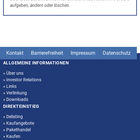
aufgeben, ändern oder löschen.
Kontakt
Barrierefreiheit
Impressum
Datenschutz
ALLGEMEINE INFORMATIONEN
Seitenstruktur
»
Über uns
»
Investor Relations
»
Links
»
Verlinkung
»
Downloads
DIREKTEINSTIEG
»
Delisting
»
Kaufangebote
»
Pakethandel
»
Kaufen