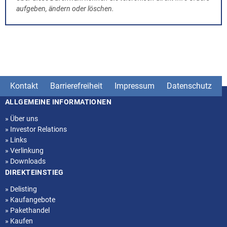
aufgeben, ändern oder löschen.
Kontakt
Barrierefreiheit
Impressum
Datenschutz
ALLGEMEINE INFORMATIONEN
Seitenstruktur
»
Über uns
»
Investor Relations
»
Links
»
Verlinkung
»
Downloads
DIREKTEINSTIEG
»
Delisting
»
Kaufangebote
»
Pakethandel
»
Kaufen