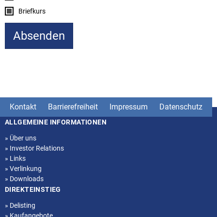
Briefkurs
Kontakt
Barrierefreiheit
Impressum
Datenschutz
ALLGEMEINE INFORMATIONEN
Seitenstruktur
»
Über uns
»
Investor Relations
»
Links
»
Verlinkung
»
Downloads
DIREKTEINSTIEG
»
Delisting
»
Kaufangebote