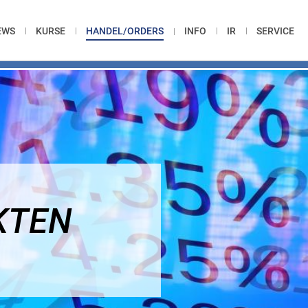
EWS
KURSE
HANDEL/ORDERS
INFO
IR
SERVICE
KTEN