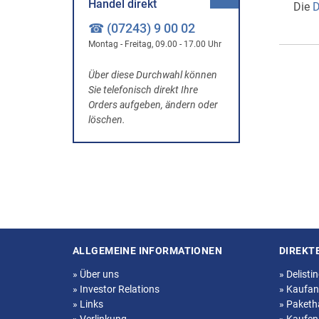
Handel direkt
Die
D
☎ (07243) 9 00 02
Montag - Freitag, 09.00 - 17.00 Uhr
Über diese Durchwahl können
Sie telefonisch direkt Ihre
Orders aufgeben, ändern oder
löschen.
ALLGEMEINE INFORMATIONEN
DIREKT
Seitenstruktur
»
Über uns
»
Delisti
»
Investor Relations
»
Kaufan
»
Links
»
Paketh