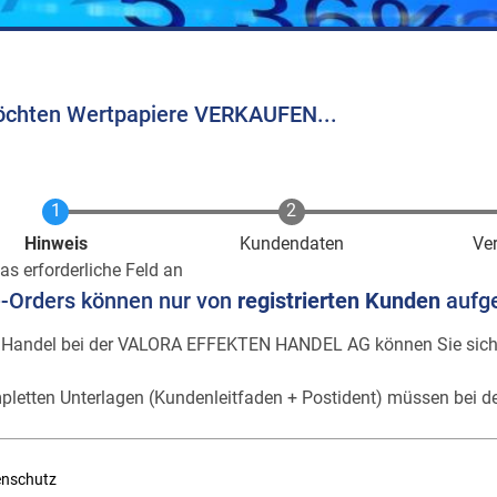
öchten Wertpapiere VERKAUFEN...
Aktuell
Hinweis
Kundendaten
Ve
as erforderliche Feld an
e-Orders können nur von
registrierten Kunden
aufg
 Handel bei der VALORA EFFEKTEN HANDEL AG können Sie sic
pletten Unterlagen (Kundenleitfaden + Postident) müssen bei de
enschutz