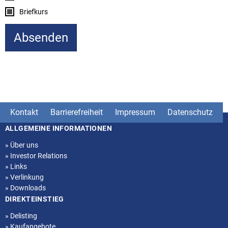
Briefkurs
Kontakt
Barrierefreiheit
Impressum
Datenschutz
ALLGEMEINE INFORMATIONEN
Seitenstruktur
»
Über uns
»
Investor Relations
»
Links
»
Verlinkung
»
Downloads
DIREKTEINSTIEG
»
Delisting
»
Kaufangebote