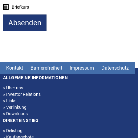
Briefkurs
Kontakt
Barrierefreiheit
Impressum
Datenschutz
ALLGEMEINE INFORMATIONEN
Seitenstruktur
»
Über uns
»
Investor Relations
»
Links
»
Verlinkung
»
Downloads
DIREKTEINSTIEG
»
Delisting
»
Kaufangebote