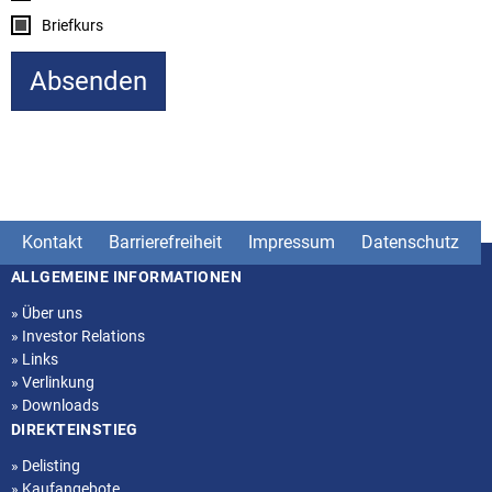
Briefkurs
Kontakt
Barrierefreiheit
Impressum
Datenschutz
ALLGEMEINE INFORMATIONEN
Seitenstruktur
»
Über uns
»
Investor Relations
»
Links
»
Verlinkung
»
Downloads
DIREKTEINSTIEG
»
Delisting
»
Kaufangebote