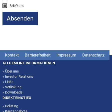
Briefkurs
Kontakt
Barrierefreiheit
Impressum
Datenschutz
ALLGEMEINE INFORMATIONEN
Seitenstruktur
»
Über uns
»
Investor Relations
»
Links
»
Verlinkung
»
Downloads
DIREKTEINSTIEG
»
Delisting
»
Kaufangebote