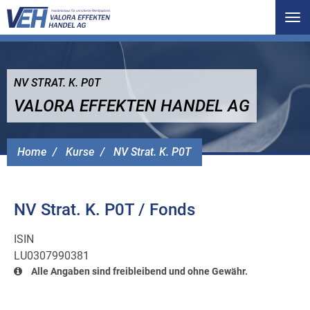
Tog
nav
NV STRAT. K. P0T
VALORA EFFEKTEN HANDEL AG
Home
Kurse
NV Strat. K. P0T
NV Strat. K. P0T / Fonds
ISIN
LU0307990381
Alle Angaben sind freibleibend und ohne Gewähr.