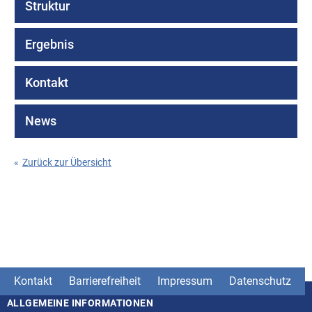
Struktur
Ergebnis
Kontakt
News
«
Zurück zur Übersicht
Kontakt
Barrierefreiheit
Impressum
Datenschutz
ALLGEMEINE INFORMATIONEN
Seitenstruktur