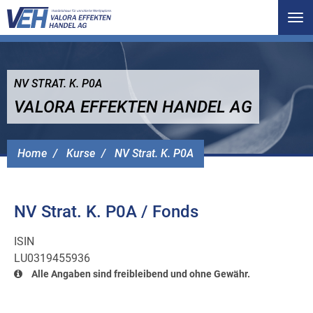
Tog
nav
NV STRAT. K. P0A
VALORA EFFEKTEN HANDEL AG
Home
Kurse
NV Strat. K. P0A
NV Strat. K. P0A / Fonds
ISIN
LU0319455936
Alle Angaben sind freibleibend und ohne Gewähr.