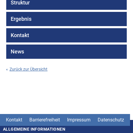
Struktur
Ergebnis
Kontakt
News
«
Zurück zur Übersicht
Kontakt
Barrierefreiheit
Impressum
Datenschutz
ALLGEMEINE INFORMATIONEN
Seitenstruktur