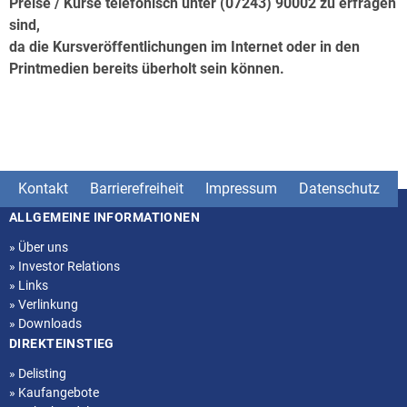
Preise / Kurse telefonisch unter (07243) 90002 zu erfragen
sind,
da die Kursveröffentlichungen im Internet oder in den
Printmedien bereits überholt sein können.
Kontakt
Barrierefreiheit
Impressum
Datenschutz
ALLGEMEINE INFORMATIONEN
Seitenstruktur
»
Über uns
»
Investor Relations
»
Links
»
Verlinkung
»
Downloads
DIREKTEINSTIEG
»
Delisting
»
Kaufangebote