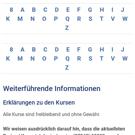
8
A
B
C
D
E
F
G
H
I
J
K
M
N
O
P
Q
R
S
T
V
W
Z
8
A
B
C
D
E
F
G
H
I
J
K
M
N
O
P
Q
R
S
T
V
W
Z
Weiterführende Informationen
Erklärungen zu den Kursen
Alle Kurse sind freibleibend und ohne Gewähr.
Wir weisen ausdrücklich darauf hin, dass die aktuellsten