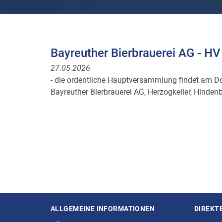
Bayreuther Bierbrauerei AG - H
27.05.2026
- die ordentliche Hauptversammlung findet am Do
Bayreuther Bierbrauerei AG, Herzogkeller, Hinden
ALLGEMEINE INFORMATIONEN
DIREKT
Seitenstruktur