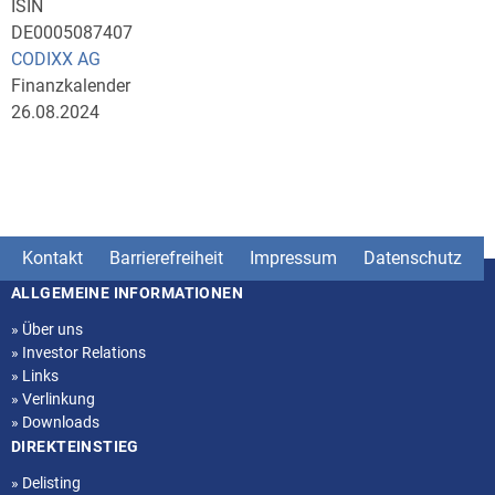
ISIN
DE0005087407
CODIXX AG
Finanzkalender
26.08.2024
Kontakt
Barrierefreiheit
Impressum
Datenschutz
ALLGEMEINE INFORMATIONEN
Seitenstruktur
»
Über uns
»
Investor Relations
»
Links
»
Verlinkung
»
Downloads
DIREKTEINSTIEG
»
Delisting