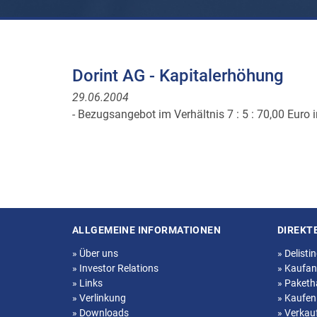
Dorint AG - Kapitalerhöhung
29.06.2004
- Bezugsangebot im Verhältnis 7 : 5 : 70,00 Euro i
ALLGEMEINE INFORMATIONEN
DIREKT
Seitenstruktur
»
Über uns
»
Delisti
»
Investor Relations
»
Kaufan
»
Links
»
Paketh
»
Verlinkung
»
Kaufen
»
Downloads
»
Verkau