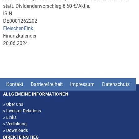
statt. Dividendenvorschlag 6,60 €/Aktie.
ISIN
DE0001262202
Fleischer-Eink.
Finanzkalender
20.06.2024
Kontakt
Barrierefreiheit
Impressum
Datenschutz
ALLGEMEINE INFORMATIONEN
Seitenstruktur
»
Über uns
»
Investor Relations
»
Links
»
Verlinkung
»
Downloads
DIREKTEINSTIEG