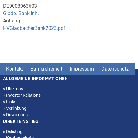
DE0008063603
Gladb. Bank Inh.
Anhang
HVGladbacherBank2023.pdf
Kontakt
Barrierefreiheit
Impressum
Datenschutz
ALLGEMEINE INFORMATIONEN
Seitenstruktur
»
Über uns
»
Investor Relations
»
Links
»
Verlinkung
»
Downloads
DIREKTEINSTIEG
»
Delisting