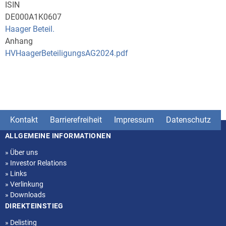
ISIN
DE000A1K0607
Haager Beteil.
Anhang
HVHaagerBeteiligungsAG2024.pdf
Kontakt
Barrierefreiheit
Impressum
Datenschutz
ALLGEMEINE INFORMATIONEN
Seitenstruktur
»
Über uns
»
Investor Relations
»
Links
»
Verlinkung
»
Downloads
DIREKTEINSTIEG
»
Delisting