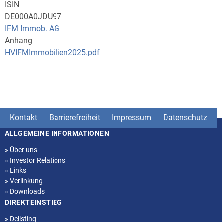
ISIN
DE000A0JDU97
IFM Immob. AG
Anhang
HVIFMImmobilien2025.pdf
Kontakt
Barrierefreiheit
Impressum
Datenschutz
ALLGEMEINE INFORMATIONEN
Seitenstruktur
»
Über uns
»
Investor Relations
»
Links
»
Verlinkung
»
Downloads
DIREKTEINSTIEG
»
Delisting