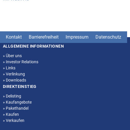
Kontakt
Barrierefreiheit
Impressum
Datenschutz
ALLGEMEINE INFORMATIONEN
Seitenstruktur
»
Über uns
»
Investor Relations
»
Links
»
Verlinkung
»
Downloads
DIREKTEINSTIEG
»
Delisting
»
Kaufangebote
»
Pakethandel
»
Kaufen
»
Verkaufen