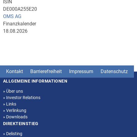
ISIN
DE000A255E20
OMS AG
Finanzkalender
18.08.2026
Kontakt
Barrierefreiheit
Impressum
Datenschutz
ALLGEMEINE INFORMATIONEN
Seitenstruktur
»
Über uns
»
Investor Relations
»
Links
»
Verlinkung
»
Downloads
DIREKTEINSTIEG
»
Delisting