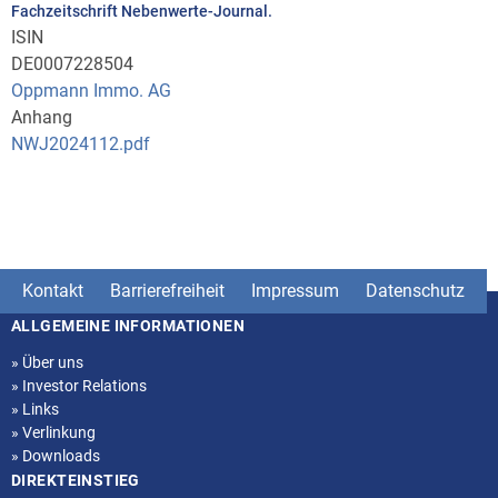
Fachzeitschrift Nebenwerte-Journal.
ISIN
DE0007228504
Oppmann Immo. AG
Anhang
NWJ2024112.pdf
Kontakt
Barrierefreiheit
Impressum
Datenschutz
ALLGEMEINE INFORMATIONEN
Seitenstruktur
»
Über uns
»
Investor Relations
»
Links
»
Verlinkung
»
Downloads
DIREKTEINSTIEG