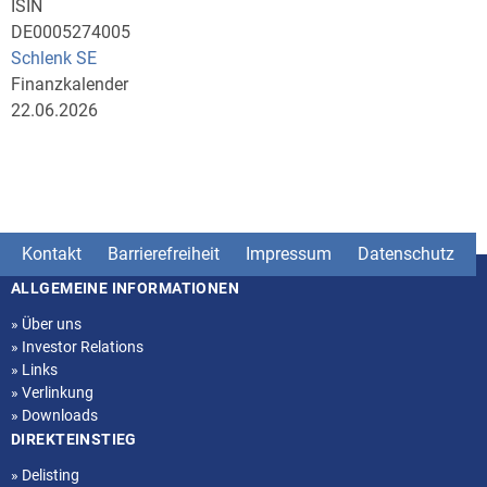
ISIN
DE0005274005
Schlenk SE
Finanzkalender
22.06.2026
Kontakt
Barrierefreiheit
Impressum
Datenschutz
ALLGEMEINE INFORMATIONEN
Seitenstruktur
»
Über uns
»
Investor Relations
»
Links
»
Verlinkung
»
Downloads
DIREKTEINSTIEG
»
Delisting