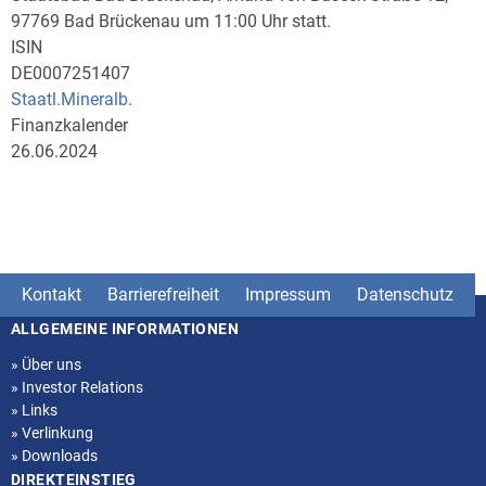
97769 Bad Brückenau um 11:00 Uhr statt.
ISIN
DE0007251407
Staatl.Mineralb.
Finanzkalender
26.06.2024
Kontakt
Barrierefreiheit
Impressum
Datenschutz
ALLGEMEINE INFORMATIONEN
Seitenstruktur
»
Über uns
»
Investor Relations
»
Links
»
Verlinkung
»
Downloads
DIREKTEINSTIEG