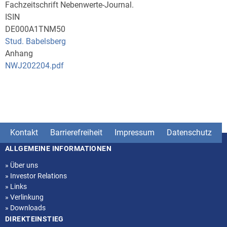
Fachzeitschrift Nebenwerte-Journal.
ISIN
DE000A1TNM50
Stud. Babelsberg
Anhang
NWJ202204.pdf
Kontakt
Barrierefreiheit
Impressum
Datenschutz
ALLGEMEINE INFORMATIONEN
Seitenstruktur
»
Über uns
»
Investor Relations
»
Links
»
Verlinkung
»
Downloads
DIREKTEINSTIEG