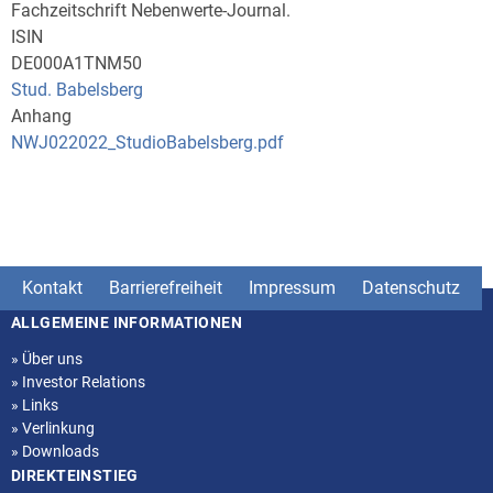
Fachzeitschrift Nebenwerte-Journal.
ISIN
DE000A1TNM50
Stud. Babelsberg
Anhang
NWJ022022_StudioBabelsberg.pdf
Kontakt
Barrierefreiheit
Impressum
Datenschutz
ALLGEMEINE INFORMATIONEN
Seitenstruktur
»
Über uns
»
Investor Relations
»
Links
»
Verlinkung
»
Downloads
DIREKTEINSTIEG