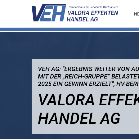
N
VEH AG: "ERGEBNIS WEITER VON 
MIT DER „REICH-GRUPPE“ BELAST
2025 EIN GEWINN ERZIELT", HV-BE
VALORA EFFE
HANDEL AG