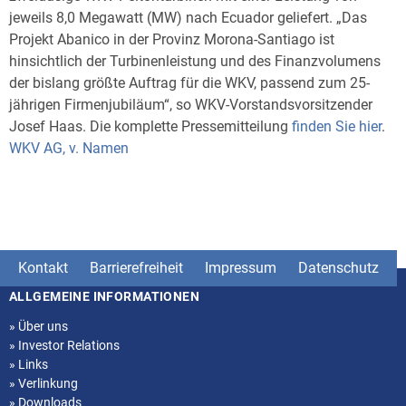
jeweils 8,0 Megawatt (MW) nach Ecuador geliefert. „Das
Projekt Abanico in der Provinz Morona-Santiago ist
hinsichtlich der Turbinenleistung und des Finanzvolumens
der bislang größte Auftrag für die WKV, passend zum 25-
jährigen Firmenjubiläum“, so WKV-Vorstandsvorsitzender
Josef Haas. Die komplette Pressemitteilung
finden Sie hier
.
WKV AG, v. Namen
Kontakt
Barrierefreiheit
Impressum
Datenschutz
ALLGEMEINE INFORMATIONEN
Seitenstruktur
»
Über uns
»
Investor Relations
»
Links
»
Verlinkung
»
Downloads