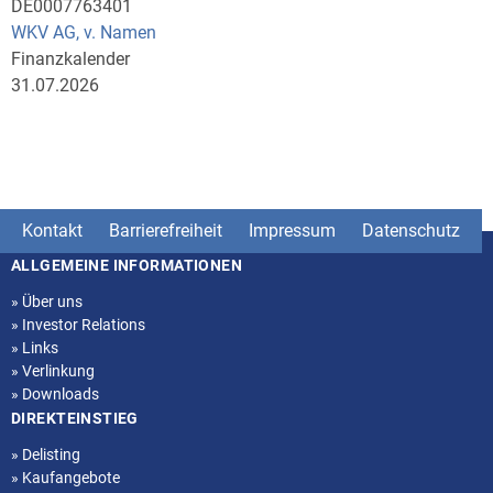
DE0007763401
WKV AG, v. Namen
Finanzkalender
31.07.2026
Kontakt
Barrierefreiheit
Impressum
Datenschutz
ALLGEMEINE INFORMATIONEN
Seitenstruktur
»
Über uns
»
Investor Relations
»
Links
»
Verlinkung
»
Downloads
DIREKTEINSTIEG
»
Delisting
»
Kaufangebote