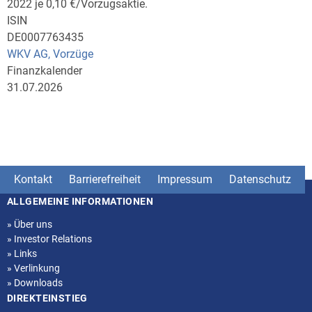
2022 je 0,10 €/Vorzugsaktie.
ISIN
DE0007763435
WKV AG, Vorzüge
Finanzkalender
31.07.2026
Kontakt
Barrierefreiheit
Impressum
Datenschutz
ALLGEMEINE INFORMATIONEN
Seitenstruktur
»
Über uns
»
Investor Relations
»
Links
»
Verlinkung
»
Downloads
DIREKTEINSTIEG