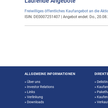
Laufende Angebote
Freiwilliges öffentliches Kaufangebot an die Akt
ISIN:
DE0007251407
|
Angebot endet:
Do., 20.08
ALLGEMEINE INFORMATIONEN
DIREKT
Seitenstruktur
»
Über uns
»
Delisti
»
Investor Relations
»
Kaufan
»
Links
»
Paketh
»
Verlinkung
»
Kaufen
»
Downloads
»
Verkau