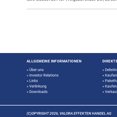
ALLGEMEINE INFORMATIONEN
DIREKT
Seitenstruktur
»
Über uns
»
Delisti
»
Investor Relations
»
Kaufan
»
Links
»
Paketh
»
Verlinkung
»
Kaufen
»
Downloads
»
Verkau
(C)OPYRIGHT 2026, VALORA EFFEKTEN HANDEL AG