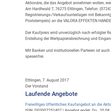
Aktionäre, die das Angebot annehmen wollen, w
Am Hardtwald 7, 76275 Ettlingen, Telefon: (0724
Registrierungs-/Verkaufsunterlagen mit Bekannt
Poststempels) an die VALORA EFFEKTEN HANDE
Der Kaufpreis wird unverzüglich nach erfolgter 
Erstellung der Wertpapierabrechnung und Einga
Mit Banken und institutionellen Parteien ist auc
spesenfrei.
Ettlingen, 7. August 2017
Der Vorstand
Laufende Angebote
Freiwilliges öffentliches Kaufangebot an die Akt
ISIN:
DE0007251407
|
Angebot endet:
Do., 20.08