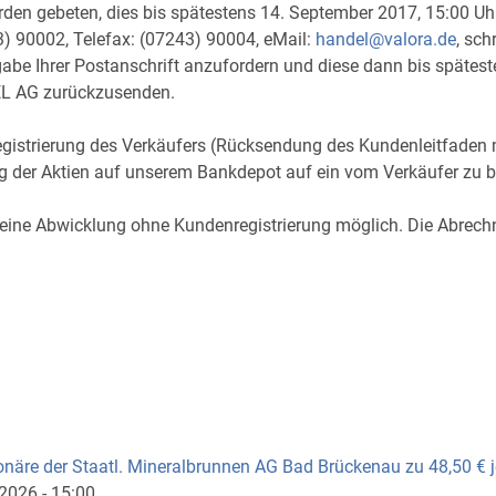
erden gebeten, dies bis spätestens 14. September 2017, 15:0
3) 90002, Telefax: (07243) 90004, eMail:
handel@valora.de
, sch
gabe Ihrer Postanschrift anzufordern und diese dann bis späte
L AG zurückzusenden.
Registrierung des Verkäufers (Rücksendung des Kundenleitfaden 
ng der Aktien auf unserem Bankdepot auf ein vom Verkäufer zu
h eine Abwicklung ohne Kundenregistrierung möglich. Die Abrechn
ionäre der Staatl. Mineralbrunnen AG Bad Brückenau zu 48,50 € j
.2026 - 15:00